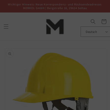
Direkt
Wichtiger Hinweis: Neue Korrespondenz- und Rücksendeadresse:
zum
MERKOL GmbH | Bergstraße 18, 29614 Soltau
Inhalt
Warenko
Deutsch
oduktinformationen
ringen