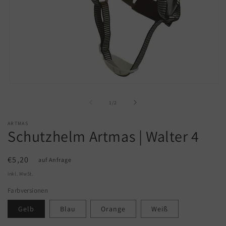
Medien
1
in
von
1
/
2
Modal
öffnen
ARTMAS
Schutzhelm Artmas | Walter 4
Normaler
€5,20
auf Anfrage
Preis
inkl. MwSt.
Farbversionen
Gelb
Blau
Orange
Weiß